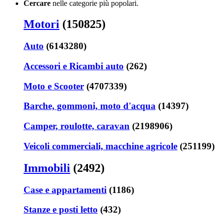
Cercare
nelle categorie più popolari.
Motori
(150825)
Auto
(6143280)
Accessori e Ricambi auto
(262)
Moto e Scooter
(4707339)
Barche, gommoni, moto d'acqua
(14397)
Camper, roulotte, caravan
(2198906)
Veicoli commerciali, macchine agricole
(251199)
Immobili
(2492)
Case e appartamenti
(1186)
Stanze e posti letto
(432)