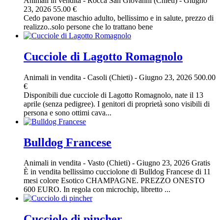
Animali in vendita
-
Rocca San Giovanni (Chieti)
-
Giugno
23, 2026
55.00 €
Cedo pavone maschio adulto, bellissimo e in salute, prezzo di
realizzo..solo persone che lo trattano bene
Cucciole di Lagotto Romagnolo
Animali in vendita
-
Casoli (Chieti)
-
Giugno 23, 2026
500.00
€
Disponibili due cucciole di Lagotto Romagnolo, nate il 13
aprile (senza pedigree). I genitori di proprietà sono visibili di
persona e sono ottimi cava...
Bulldog Francese
Animali in vendita
-
Vasto (Chieti)
-
Giugno 23, 2026
Gratis
È in vendita bellissimo cucciolone di Bulldog Francese di 11
mesi colore Esotico CHAMPAGNE. PREZZO ONESTO
600 EURO. In regola con microchip, libretto ...
Cucciolo di pincher