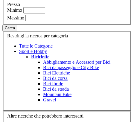
Prezzo
Minimo
Massimo
Cerca
Restringi la ricerca per categoria
Tutte le Categorie
Sport e Hobby
Biciclette
Abbigliamento e Accessori per Bici
Bici da passeggio e City Bike
Bici Elettriche
Bici da corsa
Bici Ibride
Bici da strada
Mountain Bike
Gravel
Altre ricerche che potrebbero interessarti