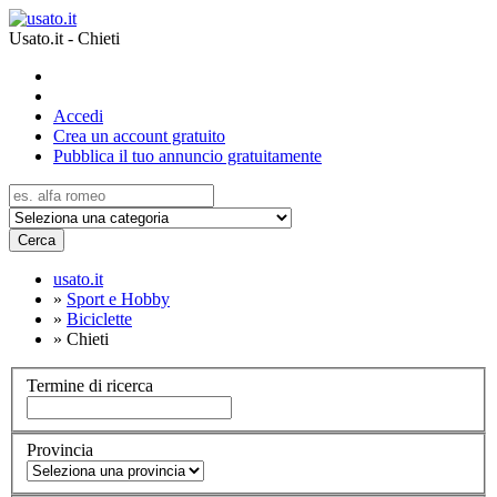
Usato.it - Chieti
Accedi
Crea un account gratuito
Pubblica il tuo annuncio gratuitamente
Cerca
usato.it
»
Sport e Hobby
»
Biciclette
»
Chieti
Termine di ricerca
Provincia