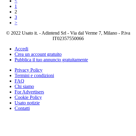
<
1
2
3
>
© 2022 Usato it. - Adintend Srl - Via dal Verme 7, Milano - P.iva
IT02357550066
Accedi
Crea un account gratuito
Pubblica il tuo annuncio gratuitamente
Privacy Policy
Termini e condizioni
FAQ
Chi siamo
For Advertisers
Cookie Policy
Usato notizie
Contatti