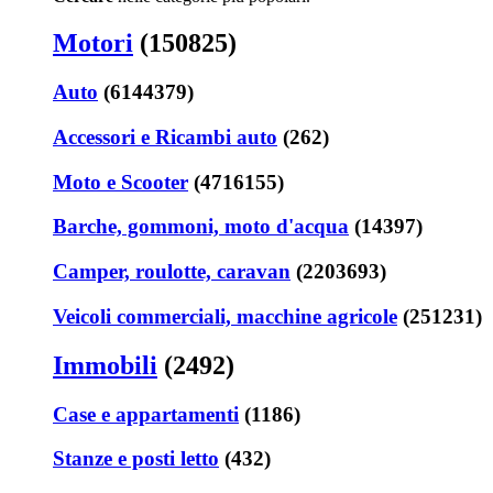
Motori
(150825)
Auto
(6144379)
Accessori e Ricambi auto
(262)
Moto e Scooter
(4716155)
Barche, gommoni, moto d'acqua
(14397)
Camper, roulotte, caravan
(2203693)
Veicoli commerciali, macchine agricole
(251231)
Immobili
(2492)
Case e appartamenti
(1186)
Stanze e posti letto
(432)