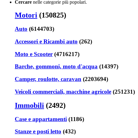
Cercare
nelle categorie più popolari.
Motori
(150825)
Auto
(6144703)
Accessori e Ricambi auto
(262)
Moto e Scooter
(4716217)
Barche, gommoni, moto d'acqua
(14397)
Camper, roulotte, caravan
(2203694)
Veicoli commerciali, macchine agricole
(251231)
Immobili
(2492)
Case e appartamenti
(1186)
Stanze e posti letto
(432)