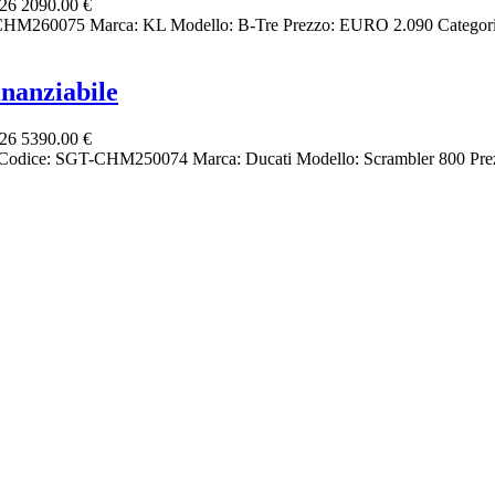
026
2090.00 €
T-CHM260075 Marca: KL Modello: B-Tre Prezzo: EURO 2.090 Categori
nanziabile
026
5390.00 €
o Codice: SGT-CHM250074 Marca: Ducati Modello: Scrambler 800 Pre