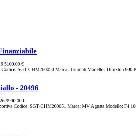
inanziabile
26
5100.00 €
ro Codice: SGT-CHM260050 Marca: Triumph Modello: Thruxton 900 Pr
allo - 20496
026
9990.00 €
portiva Codice: SGT-CHM260051 Marca: MV Agusta Modello: F4 1000