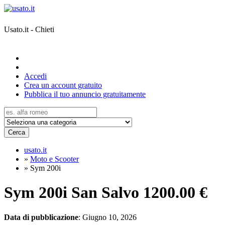
Usato.it - Chieti
Accedi
Crea un account gratuito
Pubblica il tuo annuncio gratuitamente
Cerca
usato.it
»
Moto e Scooter
»
Sym 200i
Sym 200i San Salvo
1200.00 €
Data di pubblicazione
: Giugno 10, 2026