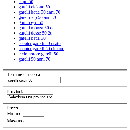
capri 50
garelli ciclone 50
garelli katia 50 anni 70
garelli vip 50 anni 70
garelli gsp 50
garelli monza 50 cc
garelli tiesse 50 2t
garelli katia 50
scooter garelli 50 usato
scooter garelli 50 ciclone
ciclomotore garelli 50
garelli 50 anni 70
Termine di ricerca
Provincia
Prezzo
Minimo
Massimo