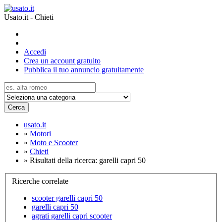
Usato.it - Chieti
Accedi
Crea un account gratuito
Pubblica il tuo annuncio gratuitamente
Cerca
usato.it
»
Motori
»
Moto e Scooter
»
Chieti
»
Risultati della ricerca: garelli capri 50
Ricerche correlate
scooter garelli capri 50
garelli capri 50
agrati garelli capri scooter