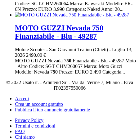
Codice: SGT-CHM260064 Marca: Kawasaki Modello: ER-
6N Prezzo: EURO 3.990 Categoria: Naked Anno: 20...
MOTO GUZZI Nevada 750
Finanziabile - Blu - 49287
Moto e Scooter
-
San Giovanni Teatino (Chieti)
-
Luglio 13,
2026
2490.00 €
MOTO GUZZI Nevada 7
50
Finanziabile - Blu - 49287 Moto
- Altro Codice: SGT-CHM260057 Marca: Moto Guzzi
Modello: Nevada 7
50
Prezzo: EURO 2.490 Categoria...
© 2022 Usato it. - Adintend Srl - Via dal Verme 7, Milano - P.iva
IT02357550066
Accedi
Crea un account gratuito
Pubblica il tuo annuncio gratuitamente
Privacy Policy
Termini e condizioni
FAQ
Chi siamo