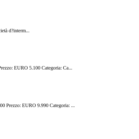
età d?interm...
ezzo: EURO 5.100 Categoria: Ca...
 Prezzo: EURO 9.990 Categoria: ...