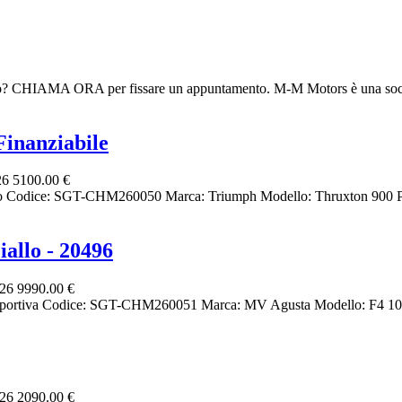
deo? CHIAMA ORA per fissare un appuntamento. M-M Motors è una soci
inanziabile
26
5100.00 €
ro Codice: SGT-CHM260050 Marca: Triumph Modello: Thruxton 900 Pr
allo - 20496
026
9990.00 €
portiva Codice: SGT-CHM260051 Marca: MV Agusta Modello: F4 1000
026
2090.00 €