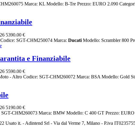
GT-CHM260075 Marca: KL Modello: B-Tre Prezzo: EURO 2.090 Categor
nanziabile
026
5390.00 €
ltro Codice: SGT-CHM250074 Marca:
Ducati
Modello: Scrambler 800 Pr
rantita e Finanziabile
026
5590.00 €
e Moto - Altro Codice: SGT-CHM260072 Marca: BSA Modello: Gold Star
ile
026
5190.00 €
ce: SGT-CHM260073 Marca: BMW Modello: C 400 GT Prezzo: EURO 5.1
2 Usato it. - Adintend Srl - Via dal Verme 7, Milano - P.iva IT02357