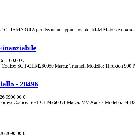
deo? CHIAMA ORA per fissare un appuntamento. M-M Motors è una soci
inanziabile
26
5100.00 €
ro Codice: SGT-CHM260050 Marca: Triumph Modello: Thruxton 900 Pr
allo - 20496
026
9990.00 €
portiva Codice: SGT-CHM260051 Marca: MV Agusta Modello: F4 1000
026
2090.00 €