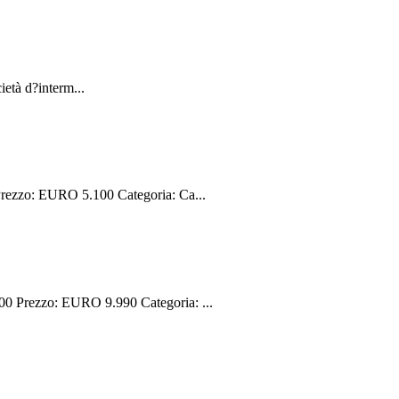
età d?interm...
ezzo: EURO 5.100 Categoria: Ca...
 Prezzo: EURO 9.990 Categoria: ...