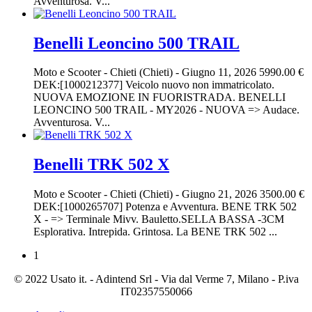
Avventurosa. V...
Benelli Leoncino 500 TRAIL
Moto e Scooter
-
Chieti (Chieti)
-
Giugno 11, 2026
5990.00 €
DEK:[1000212377] Veicolo nuovo non immatricolato.
NUOVA EMOZIONE IN FUORISTRADA. BENELLI
LEONCINO 500 TRAIL - MY2026 - NUOVA => Audace.
Avventurosa. V...
Benelli TRK 502 X
Moto e Scooter
-
Chieti (Chieti)
-
Giugno 21, 2026
3500.00 €
DEK:[1000265707] Potenza e Avventura. BENE TRK 502
X - => Terminale Mivv. Bauletto.SELLA BASSA -3CM
Esplorativa. Intrepida. Grintosa. La BENE TRK 502 ...
1
© 2022 Usato it. - Adintend Srl - Via dal Verme 7, Milano - P.iva
IT02357550066