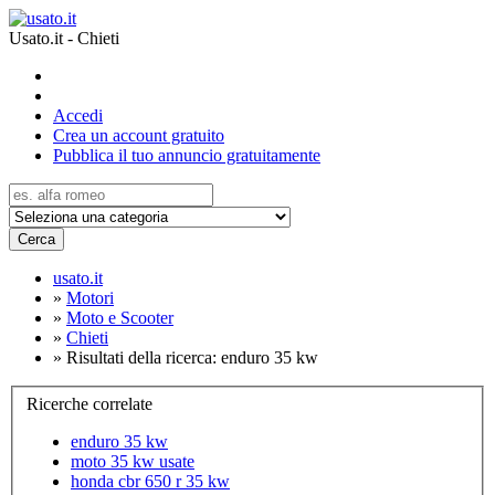
Usato.it - Chieti
Accedi
Crea un account gratuito
Pubblica il tuo annuncio gratuitamente
Cerca
usato.it
»
Motori
»
Moto e Scooter
»
Chieti
»
Risultati della ricerca: enduro 35 kw
Ricerche correlate
enduro 35 kw
moto 35 kw usate
honda cbr 650 r 35 kw