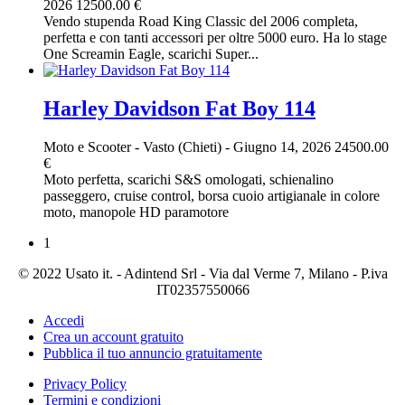
2026
12500.00 €
Vendo stupenda Road King Classic del 2006 completa,
perfetta e con tanti accessori per oltre 5000 euro. Ha lo stage
One Screamin Eagle, scarichi Super...
Harley Davidson Fat Boy 114
Moto e Scooter
-
Vasto (Chieti)
-
Giugno 14, 2026
24500.00
€
Moto perfetta, scarichi S&S omologati, schienalino
passeggero, cruise control, borsa cuoio artigianale in colore
moto, manopole HD paramotore
1
© 2022 Usato it. - Adintend Srl - Via dal Verme 7, Milano - P.iva
IT02357550066
Accedi
Crea un account gratuito
Pubblica il tuo annuncio gratuitamente
Privacy Policy
Termini e condizioni