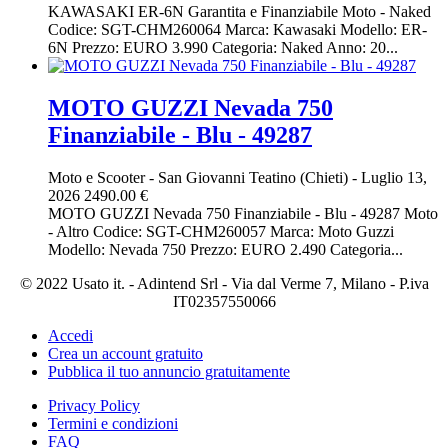
KAWASAKI ER-6N Garantita e Finanziabile Moto - Naked
Codice: SGT-CHM260064 Marca: Kawasaki Modello: ER-
6N Prezzo: EURO 3.990 Categoria: Naked Anno: 20...
MOTO GUZZI Nevada 750
Finanziabile - Blu - 49287
Moto e Scooter
-
San Giovanni Teatino (Chieti)
-
Luglio 13,
2026
2490.00 €
MOTO GUZZI Nevada 750 Finanziabile - Blu - 49287 Moto
- Altro Codice: SGT-CHM260057 Marca: Moto Guzzi
Modello: Nevada 750 Prezzo: EURO 2.490 Categoria...
© 2022 Usato it. - Adintend Srl - Via dal Verme 7, Milano - P.iva
IT02357550066
Accedi
Crea un account gratuito
Pubblica il tuo annuncio gratuitamente
Privacy Policy
Termini e condizioni
FAQ