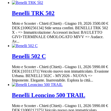
Benelli TRK 502
Moto e Scooter
-
Chieti (Chieti)
-
Giugno 19, 2026
3500.00 €
DEK:[1000256134] Stile senza confini. BENELLI TRK 502
X - => Immatricolazione: Accessori inclusi: BAULETTO
GIVI+TERMINALE OMOLOGATO MIVV => Audace.
Av...
Benelli 502 C
Moto e Scooter
-
Chieti (Chieti)
-
Giugno 11, 2026
5990.00 €
DEK:[10311371] Veicolo nuovo non immatricolato. Evasione
Urbana. BENELLI 502C - MY2026 - NUOVA =>
Imponente. Elegante. Inarrestabile. Esplora la città...
Benelli Leoncino 500 TRAIL
Moto e Scooter
-
Chieti (Chieti)
-
Giugno 11, 2026
5990.00 €
DEK:[1000212375] Veicolo nuovo non immatricolato.