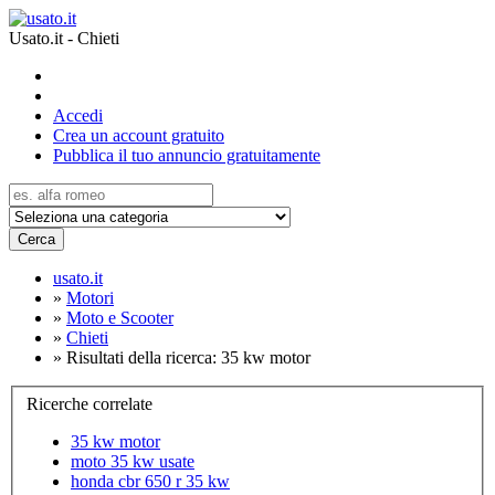
Usato.it - Chieti
Accedi
Crea un account gratuito
Pubblica il tuo annuncio gratuitamente
Cerca
usato.it
»
Motori
»
Moto e Scooter
»
Chieti
»
Risultati della ricerca: 35 kw motor
Ricerche correlate
35 kw motor
moto 35 kw usate
honda cbr 650 r 35 kw