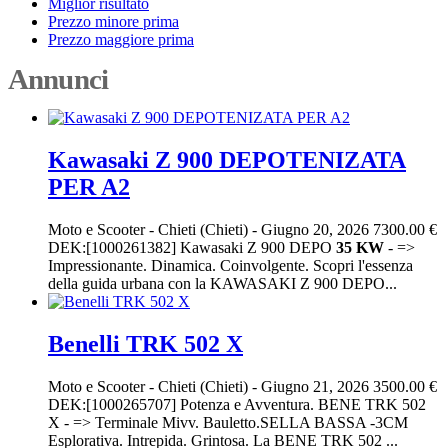
Miglior risultato
Prezzo minore prima
Prezzo maggiore prima
Annunci
Kawasaki Z 900 DEPOTENIZATA
PER A2
Moto e Scooter
-
Chieti (Chieti)
-
Giugno 20, 2026
7300.00 €
DEK:[1000261382] Kawasaki Z 900 DEPO
35
KW
- =>
Impressionante. Dinamica. Coinvolgente. Scopri l'essenza
della guida urbana con la KAWASAKI Z 900 DEPO...
Benelli TRK 502 X
Moto e Scooter
-
Chieti (Chieti)
-
Giugno 21, 2026
3500.00 €
DEK:[1000265707] Potenza e Avventura. BENE TRK 502
X - => Terminale Mivv. Bauletto.SELLA BASSA -3CM
Esplorativa. Intrepida. Grintosa. La BENE TRK 502 ...